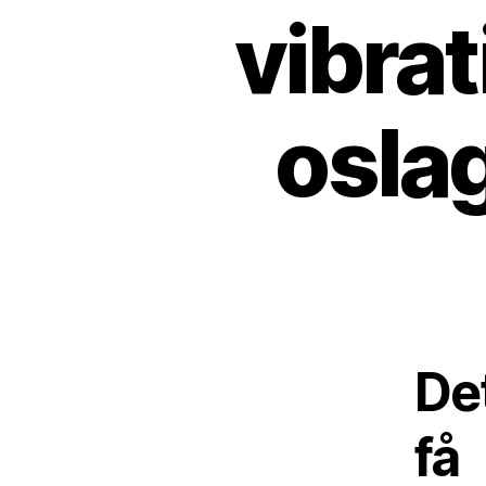
vibra
osla
Det
få