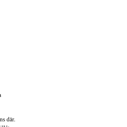
a
ns där.