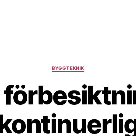
Kategorier
BYGGTEKNIK
 förbesiktn
kontinuerli