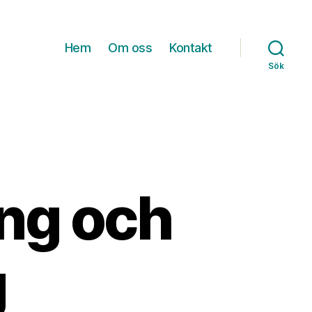
Hem
Om oss
Kontakt
Sök
ing och
g