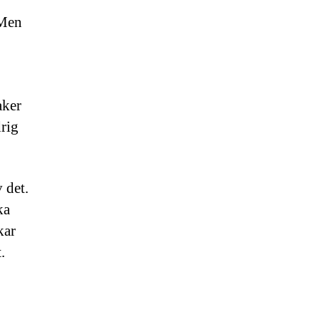
 Men
aker
drig
 det.
ka
kar
.