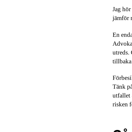
Jag hör
jämför 
En enda
Advokat
utreds.
tillbaka
Förbesi
Tänk på
utfalle
risken f