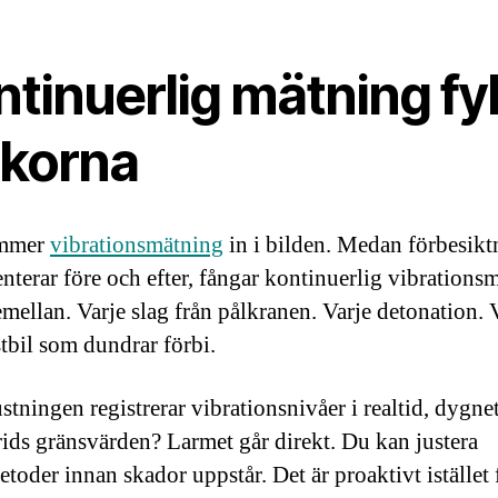
tinuerlig mätning fyl
ckorna
ommer
vibrationsmätning
in i bilden. Medan förbesik
terar före och efter, fångar kontinuerlig vibrations
emellan. Varje slag från pålkranen. Varje detonation. 
stbil som dundrar förbi.
tningen registrerar vibrationsnivåer i realtid, dygnet
ids gränsvärden? Larmet går direkt. Du kan justera
toder innan skador uppstår. Det är proaktivt istället 