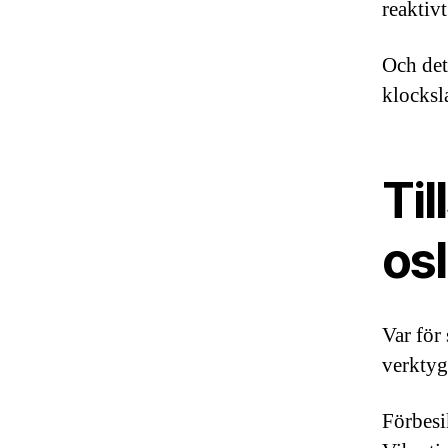
reaktivt
Och det
klocksl
Ti
os
Var för
verktyg
Förbesi