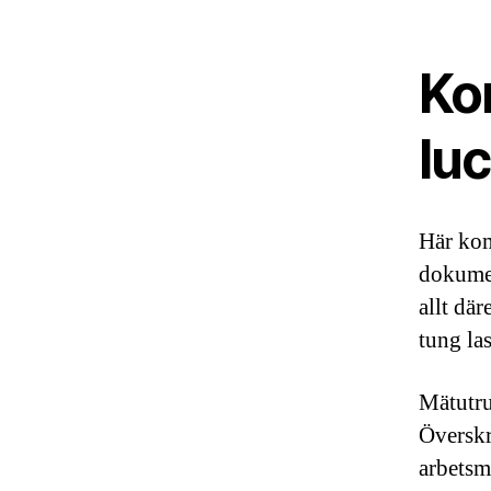
Kon
lu
Här k
dokumen
allt där
tung la
Mätutrus
Överskr
arbetsme