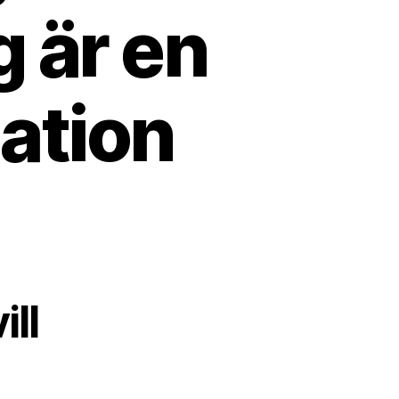
 är en
ation
ill