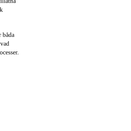
illåtna
ök
r båda
t vad
ocesser.