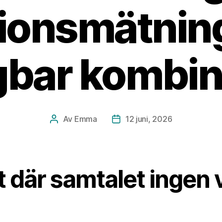
tionsmätning
gbar kombin
Av
Emma
12 juni, 2026
Inläggsförfattare
Inläggsdatum
 där samtalet ingen v