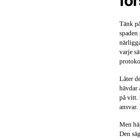
fö
Tänk på
spaden 
närligg
varje sä
protoko
Låter d
hävdar 
på vitt.
ansvar. 
Men här
Den säg