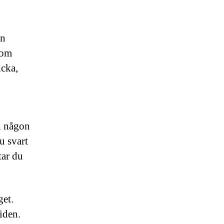
an
nom
icka,
ch någon
u svart
tar du
get.
iden.