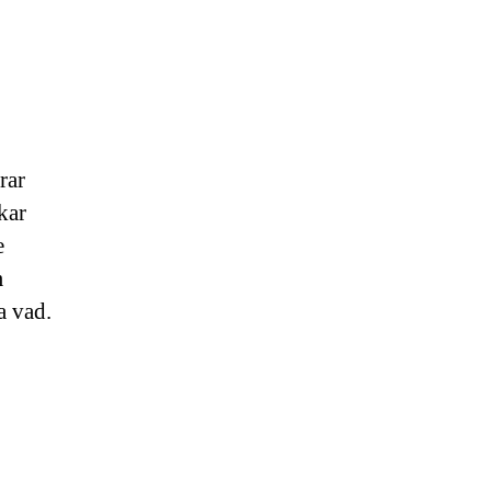
rar
kar
e
m
a vad.