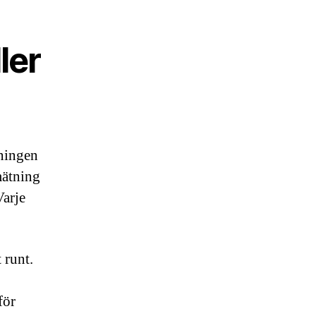
ler
tningen
mätning
Varje
 runt.
för