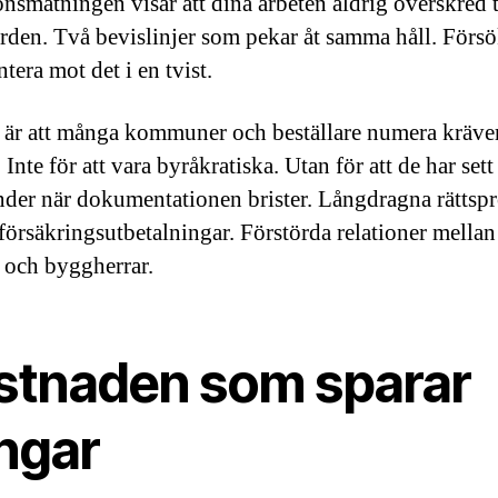
onsmätningen visar att dina arbeten aldrig överskred t
rden. Två bevislinjer som pekar åt samma håll. Förs
tera mot det i en tvist.
är att många kommuner och beställare numera kräve
 Inte för att vara byråkratiska. Utan för att de har set
der när dokumentationen brister. Långdragna rättspr
försäkringsutbetalningar. Förstörda relationer mellan
 och byggherrar.
stnaden som sparar
ngar