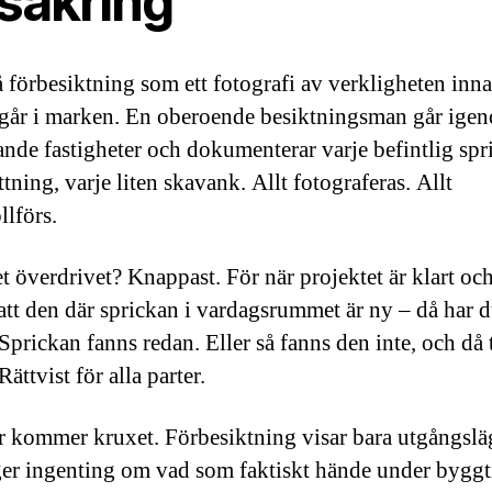
rsäkring
 förbesiktning som ett fotografi av verkligheten inn
går i marken. En oberoende besiktningsman går ige
ande fastigheter och dokumenterar varje befintlig spr
ttning, varje liten skavank. Allt fotograferas. Allt
llförs.
et överdrivet? Knappast. För när projektet är klart o
att den där sprickan i vardagsrummet är ny – då har d
 Sprickan fanns redan. Eller så fanns den inte, och då 
Rättvist för alla parter.
 kommer kruxet. Förbesiktning visar bara utgångslä
er ingenting om vad som faktiskt hände under byggt