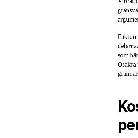
Vibrati
gränsvä
argumen
Faktum 
delarna.
som hän
Osäkra 
grannar
Ko
pe