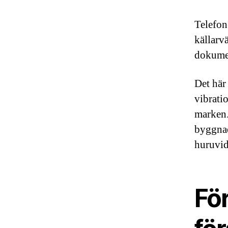
Telefon
källarv
dokumen
Det här
vibrati
marken.
byggnad
huruvid
För