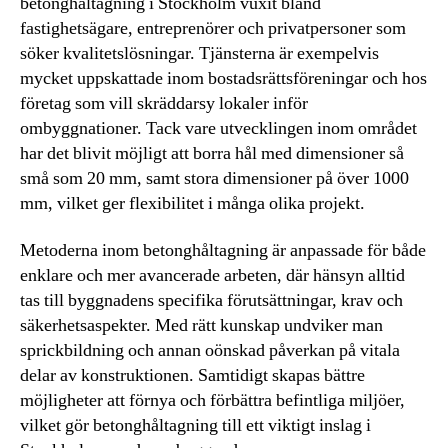
betonghåltagning i Stockholm vuxit bland
fastighetsägare, entreprenörer och privatpersoner som
söker kvalitetslösningar. Tjänsterna är exempelvis
mycket uppskattade inom bostadsrättsföreningar och hos
företag som vill skräddarsy lokaler inför
ombyggnationer. Tack vare utvecklingen inom området
har det blivit möjligt att borra hål med dimensioner så
små som 20 mm, samt stora dimensioner på över 1000
mm, vilket ger flexibilitet i många olika projekt.
Metoderna inom betonghåltagning är anpassade för både
enklare och mer avancerade arbeten, där hänsyn alltid
tas till byggnadens specifika förutsättningar, krav och
säkerhetsaspekter. Med rätt kunskap undviker man
sprickbildning och annan oönskad påverkan på vitala
delar av konstruktionen. Samtidigt skapas bättre
möjligheter att förnya och förbättra befintliga miljöer,
vilket gör betonghåltagning till ett viktigt inslag i