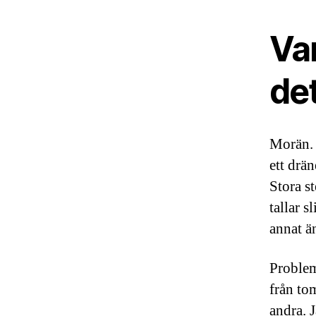
Var
de
Morän. 
ett drä
Stora s
tallar 
annat ä
Problem
från to
andra. J