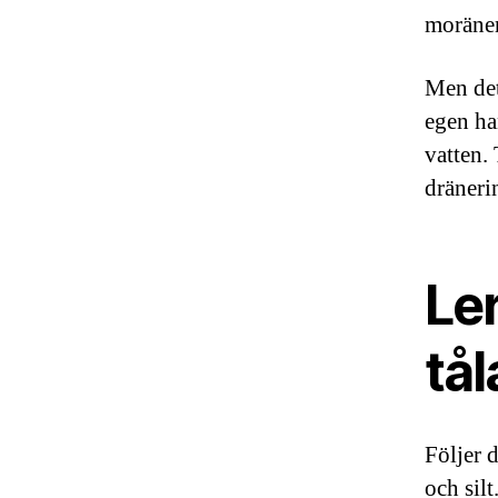
moränen
Men det
egen ha
vatten. 
dräneri
Ler
tå
Följer 
och sil