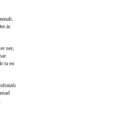
ammalt.
et är
er ner,
nar.
r ta en
ndratals
renad
.