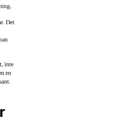
ning.
r. Det
opan
t, inte
om en
sant.
r