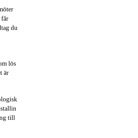
 möter
 får
dtag du
om lös
t är
ologisk
stallin
g till