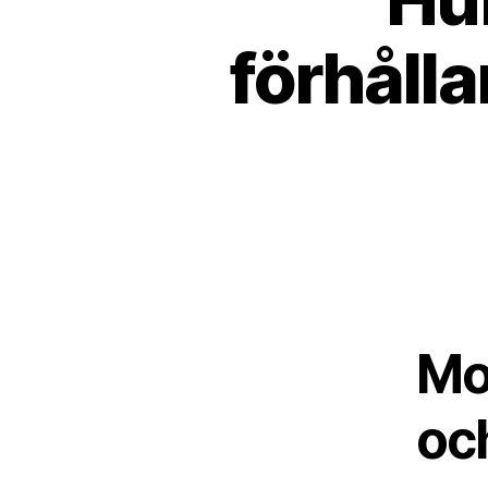
förhåll
Mo
och