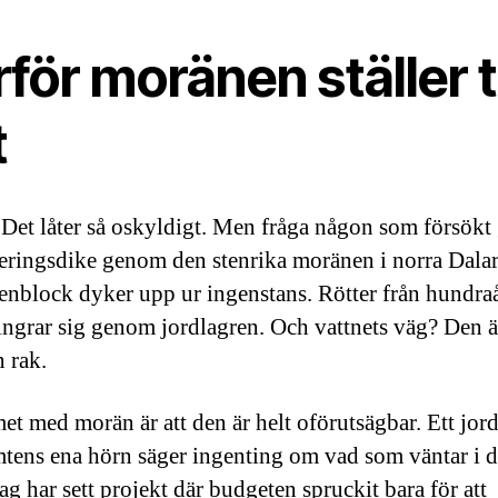
för moränen ställer ti
t
Det låter så oskyldigt. Men fråga någon som försökt
neringsdike genom den stenrika moränen i norra Dalar
tenblock dyker upp ur ingenstans. Rötter från hundra
slingrar sig genom jordlagren. Och vattnets väg? Den är
n rak.
et med morän är att den är helt oförutsägbar. Ett jor
mtens ena hörn säger ingenting om vad som väntar i d
ag har sett projekt där budgeten spruckit bara för att