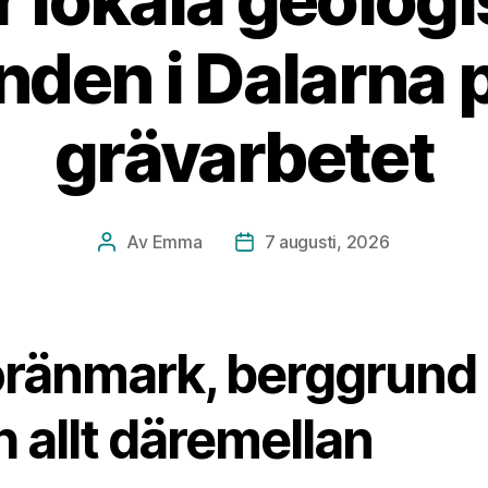
anden i Dalarna 
grävarbetet
Av
Emma
7 augusti, 2026
Inläggsförfattare
Inläggsdatum
ränmark, berggrund
 allt däremellan