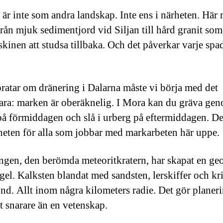
 är inte som andra landskap. Inte ens i närheten. Här
från mjuk sedimentjord vid Siljan till hård granit som
kinen att studsa tillbaka. Och det påverkar varje spa
pratar om dränering i Dalarna måste vi börja med det
ra: marken är oberäknelig. I Mora kan du gräva gen
å förmiddagen och slå i urberg på eftermiddagen. De
heten för alla som jobbar med markarbeten här uppe.
ingen, den berömda meteoritkratern, har skapat en ge
gel. Kalksten blandat med sandsten, lerskiffer och kri
nd. Allt inom några kilometers radie. Det gör planerin
t snarare än en vetenskap.