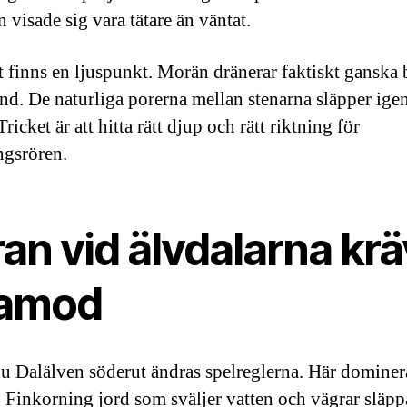
 visade sig vara tätare än väntat.
 finns en ljuspunkt. Morän dränerar faktiskt ganska 
nd. De naturliga porerna mellan stenarna släpper ig
Tricket är att hitta rätt djup och rätt riktning för
ngsrören.
an vid älvdalarna krä
lamod
du Dalälven söderut ändras spelreglerna. Här dominera
t. Finkorning jord som sväljer vatten och vägrar släpp