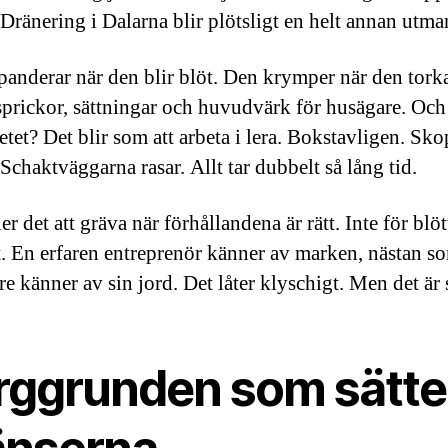
. Dränering i Dalarna blir plötsligt en helt annan utma
panderar när den blir blöt. Den krymper när den torka
sprickor, sättningar och huvudvärk för husägare. Och
etet? Det blir som att arbeta i lera. Bokstavligen. Sk
 Schaktväggarna rasar. Allt tar dubbelt så lång tid.
er det att gräva när förhållandena är rätt. Inte för blöt
rt. En erfaren entreprenör känner av marken, nästan s
e känner av sin jord. Det låter klyschigt. Men det är 
rggrunden som sätte