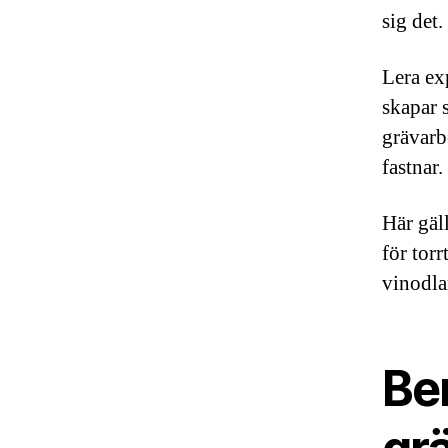
sig det
Lera ex
skapar 
grävarb
fastnar.
Här gäll
för tor
vinodlar
Be