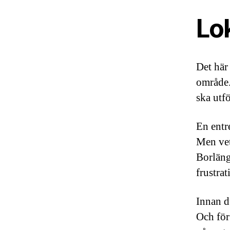
Lo
Det här
område.
ska utfö
En entr
Men vet
Borläng
frustrat
Innan d
Och för