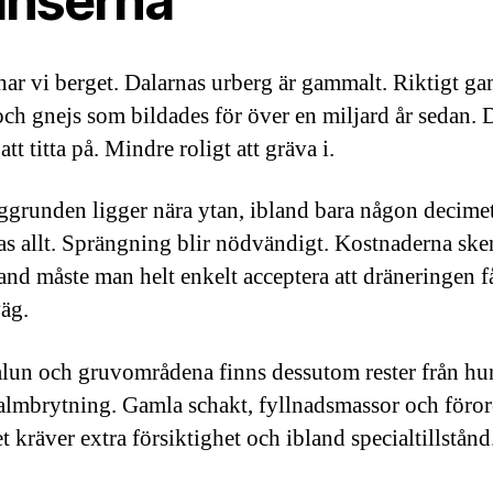
änserna
har vi berget. Dalarnas urberg är gammalt. Riktigt g
och gnejs som bildades för över en miljard år sedan. D
att titta på. Mindre roligt att gräva i.
ggrunden ligger nära ytan, ibland bara någon decimet
as allt. Sprängning blir nödvändigt. Kostnaderna ske
and måste man helt enkelt acceptera att dräneringen få
äg.
lun och gruvområdena finns dessutom rester från hu
almbrytning. Gamla schakt, fyllnadsmassor och föro
t kräver extra försiktighet och ibland specialtillstånd