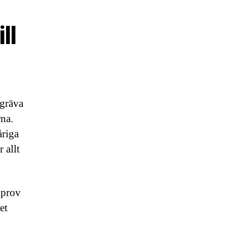
ll
 gräva
na.
åriga
 allt
dprov
et