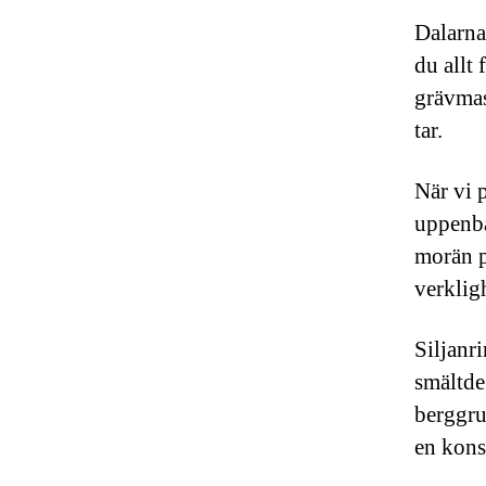
Dalarna
du allt 
grävmas
tar.
När vi 
uppenba
morän p
verklig
Siljanr
smältde
berggru
en kons