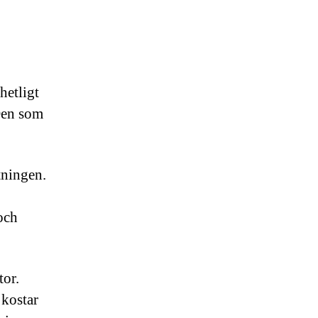
hetligt
 Den som
tningen.
och
tor.
 kostar