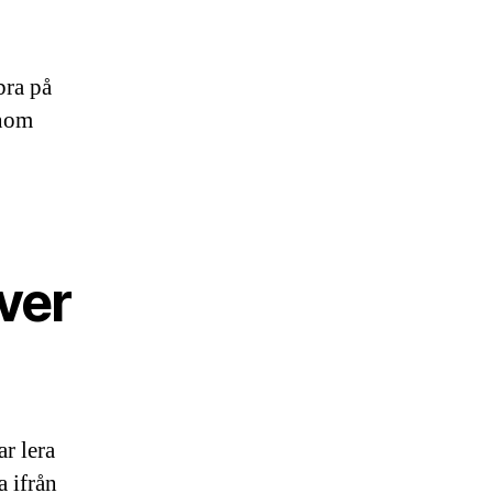
bra på
enom
ver
r lera
a ifrån