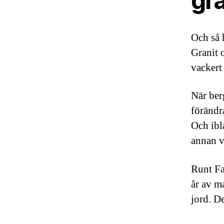
gr
Och så 
Granit 
vackert 
När ber
förändr
Och ibl
annan v
Runt Fa
år av m
jord. De