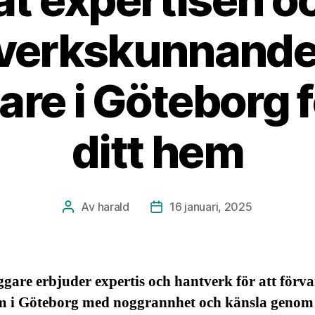
verkskunnande
are i Göteborg 
ditt hem
Av
harald
16 januari, 2025
Inläggsförfattare
Inläggsdatum
gare erbjuder expertis och hantverk för att förv
em i Göteborg med noggrannhet och känsla genom