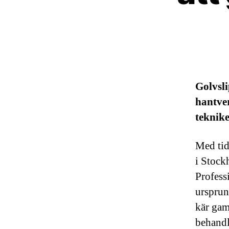
Golvsli
hantve
teknike
Med tid
i Stock
Professi
ursprun
kär gam
behandli