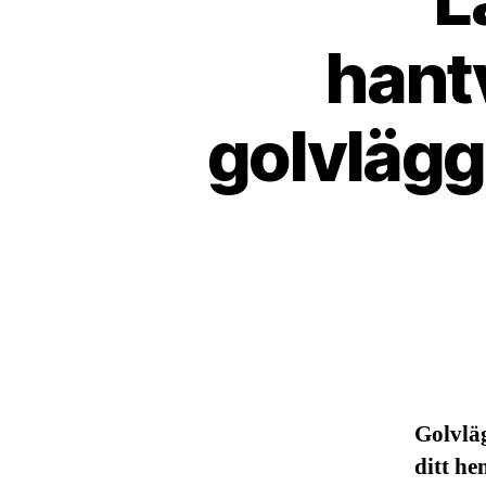
hant
golvlägg
Golvläg
ditt h