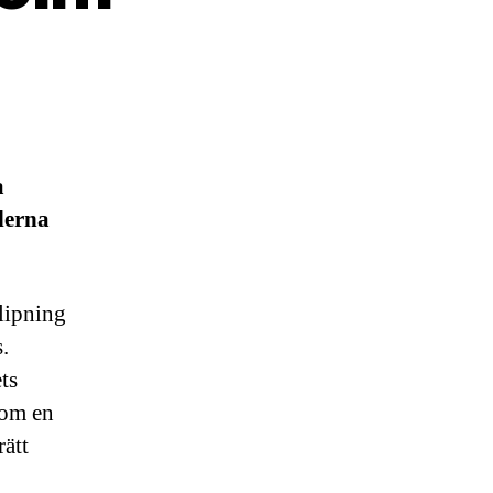
a
derna
slipning
.
ts
 om en
rätt