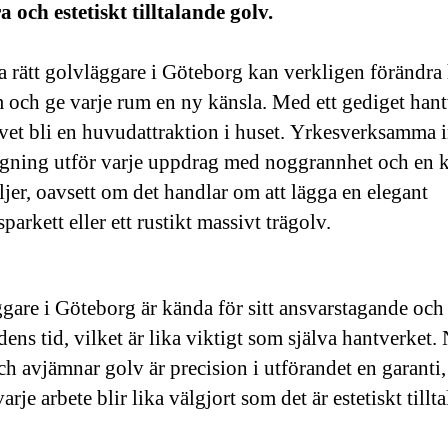
a och estetiskt tilltalande golv.
ja rätt golvläggare i Göteborg kan verkligen förändra
m och ge varje rum en ny känsla. Med ett gediget han
vet bli en huvudattraktion i huset. Yrkesverksamma
gning utför varje uppdrag med noggrannhet och en k
ljer, oavsett om det handlar om att lägga en elegant
parkett eller ett rustikt massivt trägolv.
gare i Göteborg är kända för sitt ansvarstagande och
ens tid, vilket är lika viktigt som själva hantverket.
ch avjämnar golv är precision i utförandet en garanti,
varje arbete blir lika välgjort som det är estetiskt tillt