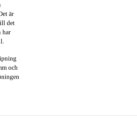
n
Det är
ll det
n har
l.
lipning
amm och
löningen