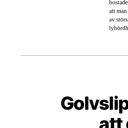
bostade
att man 
av störs
lyhördh
Golvslip
att