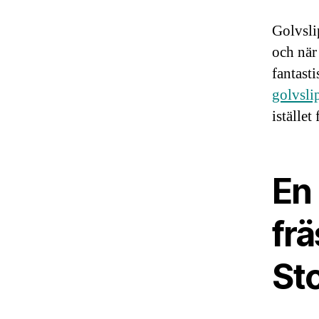
Golvsli
och när 
fantasti
golvsli
istället
En 
frä
St