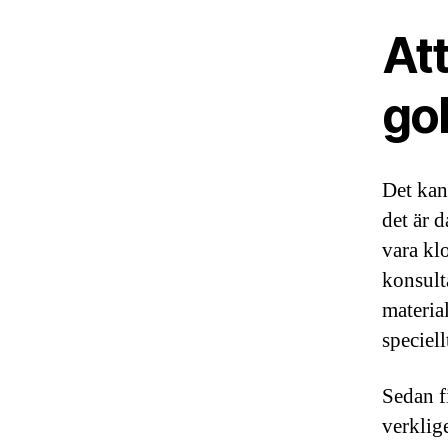
Att
go
Det kan 
det är 
vara klo
konsulta
material
speciel
Sedan f
verklig