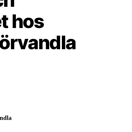
t hos
förvandla
andla