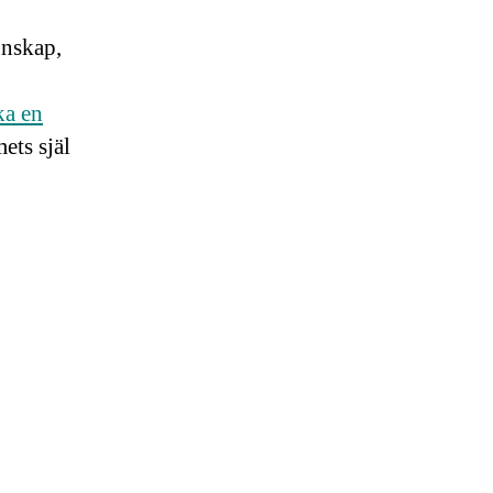
unskap,
ka en
ets själ