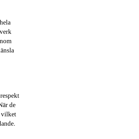
 hela
tverk
 inom
änsla
 respekt
 När de
 vilket
alande.