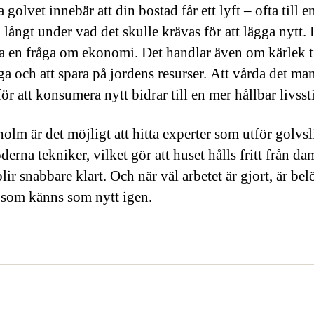
a golvet innebär att din bostad får ett lyft – ofta till e
långt under vad det skulle krävas för att lägga nytt. 
ra en fråga om ekonomi. Det handlar även om kärlek ti
ga och att spara på jordens resurser. Att vårda det ma
 för att konsumera nytt bidrar till en mer hållbar livssti
holm är det möjligt att hitta experter som utför golvs
erna tekniker, vilket gör att huset hålls fritt från d
lir snabbare klart. Och när väl arbetet är gjort, är be
 som känns som nytt igen.