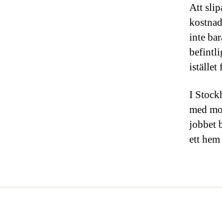
Att slip
kostnad 
inte ba
befintli
istället
I Stock
med mod
jobbet b
ett hem