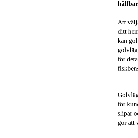
hållbar
Att väl
ditt he
kan gol
golvläg
för deta
fiskbens
Golvläg
för kund
slipar o
gör att 