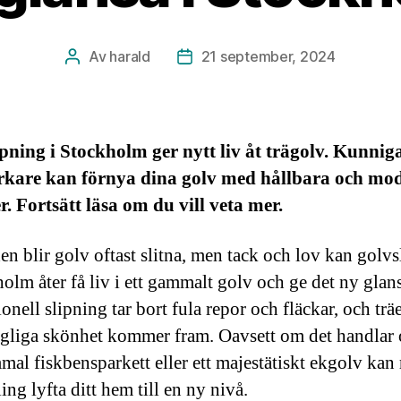
Av
harald
21 september, 2024
Inläggsförfattare
Inläggsdatum
pning i Stockholm ger nytt liv åt trägolv. Kunnig
rkare kan förnya dina golv med hållbara och mo
r. Fortsätt läsa om du vill veta mer.
en blir golv oftast slitna, men tack och lov kan golv
holm åter få liv i ett gammalt golv och ge det ny glans
onell slipning tar bort fula repor och fläckar, och träe
gliga skönhet kommer fram. Oavsett om det handlar
mal fiskbensparkett eller ett majestätiskt ekgolv kan 
ng lyfta ditt hem till en ny nivå.