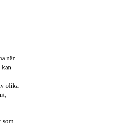
na när
m kan
av olika
ut,
er som