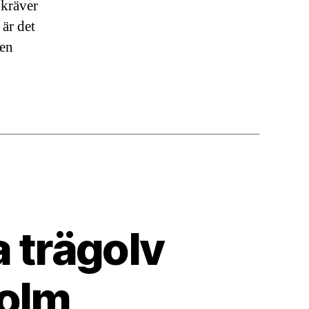
kräver
 är det
 en
a trägolv
holm