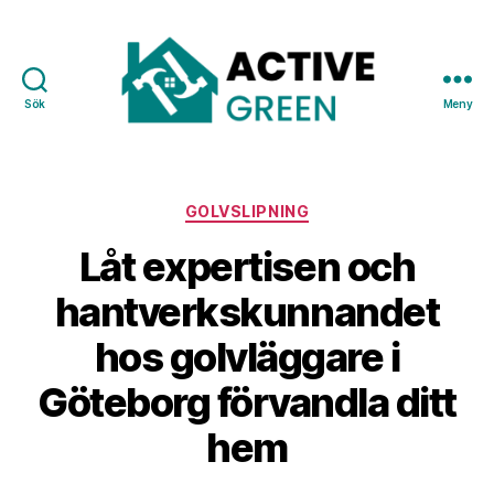
Sök
Meny
Active
Green
Kategorier
GOLVSLIPNING
Låt expertisen och
hantverkskunnandet
hos golvläggare i
Göteborg förvandla ditt
hem