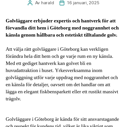
Av
harald
16 januari, 2025
Inläggsförfattare
Inläggsdatum
Golvläggare erbjuder expertis och hantverk för att
förvandla ditt hem i Göteborg med noggrannhet och
känsla genom hållbara och estetiskt tilltalande golv.
Att välja rätt golvläggare i Göteborg kan verkligen
förändra hela ditt hem och ge varje rum en ny känsla.
Med ett gediget hantverk kan golvet bli en
huvudattraktion i huset. Yrkesverksamma inom
golvläggning utför varje uppdrag med noggrannhet och
en känsla för detaljer, oavsett om det handlar om att
lägga en elegant fiskbensparkett eller ett rustikt massivt
trägolv.
Golvläggare i Göteborg är kända för sitt ansvarstagande
och respekt för kundens tid, vilket är lika viktigt som