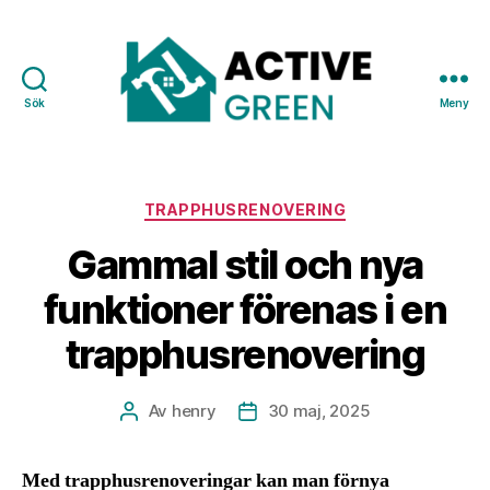
Sök
Meny
Active
Green
Kategorier
TRAPPHUSRENOVERING
Gammal stil och nya
funktioner förenas i en
trapphusrenovering
Av
henry
30 maj, 2025
Inläggsförfattare
Inläggsdatum
Med trapphusrenoveringar kan man förnya