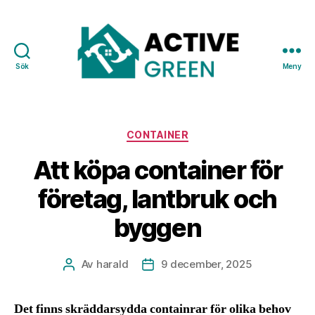
Sök
Meny
Active
Green
Kategorier
CONTAINER
Att köpa container för
företag, lantbruk och
byggen
Av
harald
9 december, 2025
Inläggsförfattare
Inläggsdatum
Det finns skräddarsydda containrar för olika behov